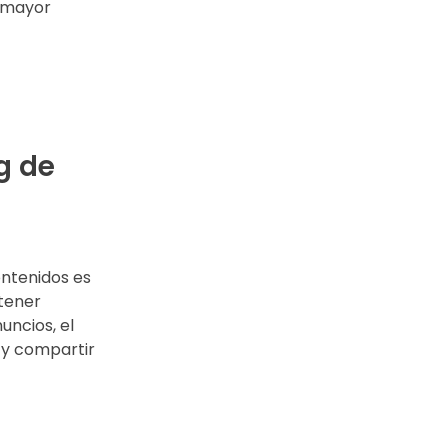
r mayor
g de
ontenidos es
etener
uncios, el
 y compartir