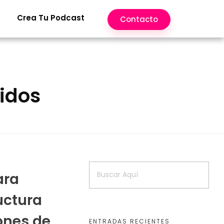
Crea Tu Podcast
Contacto
nidos
ara
uctura
ones de
ENTRADAS RECIENTES