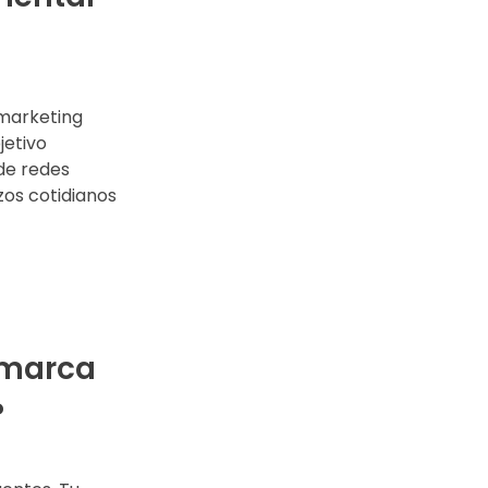
marketing
jetivo
de redes
zos cotidianos
 marca
?