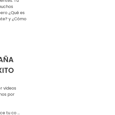
uentes. Tu
 muchos
 pero ¿Qué es
ante? y ¿Cómo
PAÑA
XITO
r videos
mos por
 tu co ...