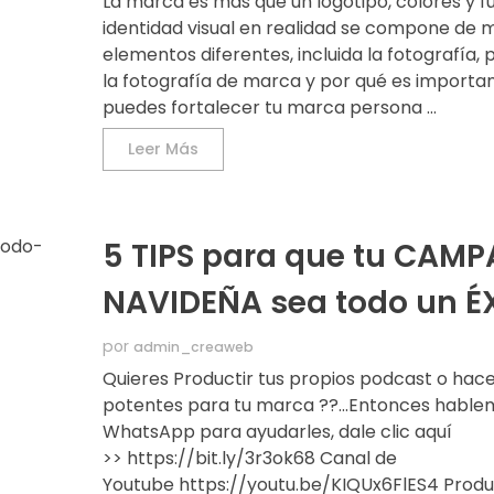
La marca es más que un logotipo, colores y f
identidad visual en realidad se compone de
elementos diferentes, incluida la fotografía,
la fotografía de marca y por qué es import
puedes fortalecer tu marca persona ...
Leer Más
5 TIPS para que tu CAM
NAVIDEÑA sea todo un É
por
admin_creaweb
Quieres Productir tus propios podcast o hace
potentes para tu marca ??...Entonces hable
WhatsApp para ayudarles, dale clic aquí
>> https://bit.ly/3r3ok68 Canal de
Youtube https://youtu.be/KIQUx6FlES4 Produce