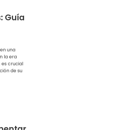
: Guía
 en una
n la era
 es crucial
ción de su
mentar