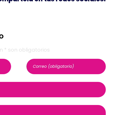
o
* son obligatorios