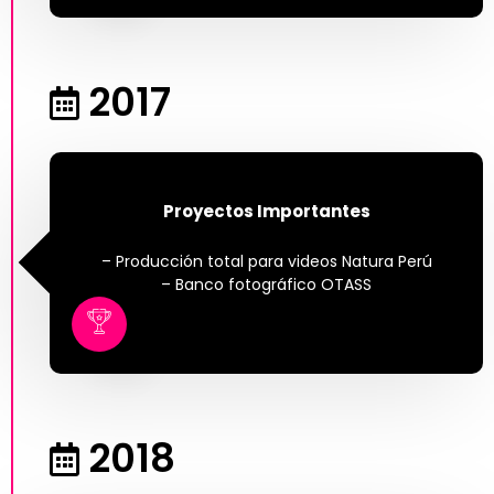
2017
Proyectos Importantes
– Producción total para videos Natura Perú
– Banco fotográfico OTASS
2018